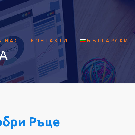
А НАС
КОНТАКТИ
БЪЛГАРСКИ
А
обри Ръце