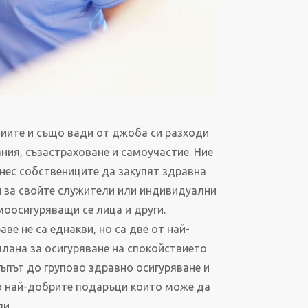
иите и също вади от джоба си разходи
ия, съзастраховане и самоучастие. Ние
нес собствениците да закупят здравна
и за свойте служители или индивидуални
моосигуряващи се лица и други.
ве не са еднакви, но са две от най-
лана за осигуряване на спокойствието
ъпът до групово здравно осигуряване и
о най-добрите подаръци които може да
ли.