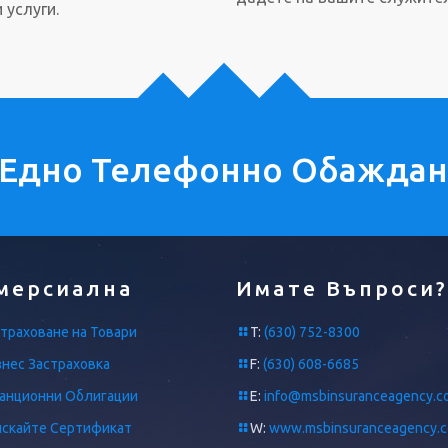
 услуги.
 Едно Телефонно Обажда
мерсиална
Имате Въпроси?
траховане на Товари
T:
(630) 752-8300
нес Застраховка
F:
(630) 608-6685
ранционни Облигации
E:
info@msbinsuranceagency.c
искайте Сертификат
W:
www.msbinsuranceagency.