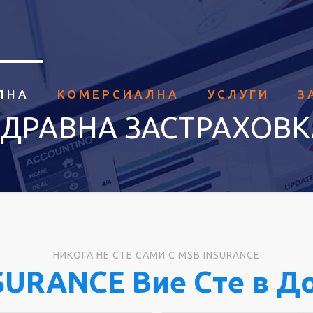
ЛНА
КОМЕРСИАЛНА
УСЛУГИ
З
ЗДРАВНА ЗАСТРАХОВК
НИКОГА НЕ СТЕ САМИ С MSB INSURANCE
SURANCE Вие Сте в Д