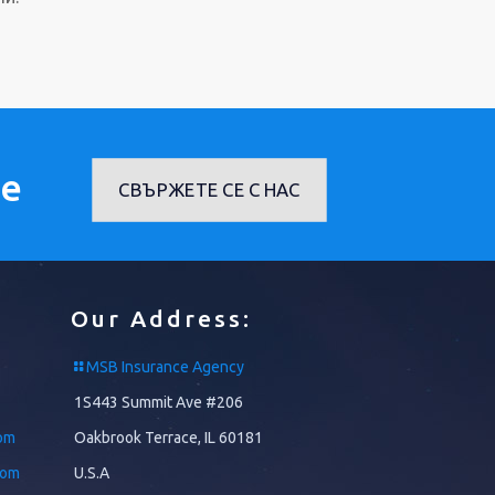
не
СВЪРЖЕТЕ СЕ С НАС
Our Address:
MSB Insurance Agency
1S443 Summit Ave #206
om
Oakbrook Terrace, IL 60181
com
U.S.A