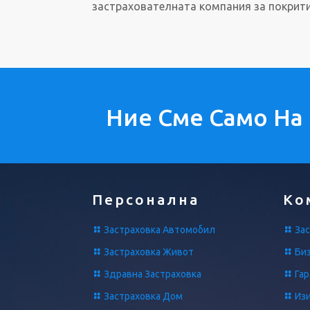
застрахователната компания за покрити
Ние Сме Само На
Персонална
Ко
Застраховка Автомобил
Зас
Застраховка Живот
Биз
Здравна Застраховка
Га
Застраховка Дом
Из