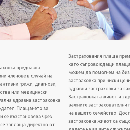
Застрахования плаща прем
като съпровождащи плащан
раховка предпазва
можем да помогнем на биз
ни членове в случай на
застраховка при ниски цен
антивни грижи, диагнози,
здравни застраховки за са
рства или медицински
Застраховката живот и здра
уална здравна застраховка
важните застрахователни п
одател. Плащането за
на вашето семейство. Дост
и се възстановява чрез
застраховка живот са същ
 се заплаща директно от
дадете на вашите служите