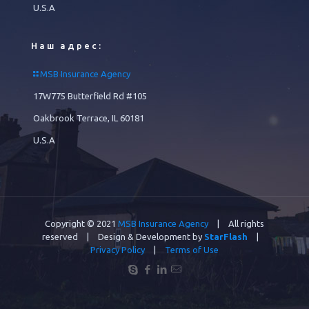
U.S.A
Наш адрес:
MSB Insurance Agency
17W775 Butterfield Rd #105
Oakbrook Terrace, IL 60181
U.S.A
Copyright © 2021
MSB Insurance Agency
| All rights
reserved | Design & Development by
StarFlash
|
Privacy Policy
|
Terms of Use