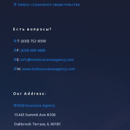
Запрос страхового свидетельства
Есть вопросы?
T:
(630) 752-8300
F:
(630) 608-6685
E:
info@msbinsuranceagency.com
W:
www.msbinsuranceagency.com
Our Address:
MSB Insurance Agency
1S443 Summit Ave #206
Oakbrook Terrace, IL 60181